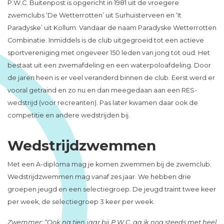
P.W.C. Buitenpost is opgericht in 1981 uit de vroegere
zwemclubs ‘De Wetterrotten’ uit Surhuisterveen en ‘It
Paradyske’ uit Kollum. Vandaar de naam Paradyske Wetterrotten
Combinatie. Inmiddels is de club uitgegroeid tot een actieve
sportvereniging met ongeveer 150 leden van jong tot oud. Het
bestaat uit een zwemafdeling en een waterpoloafdeling. Door
de jaren heen is er veel veranderd binnen de club. Eerst werd er
vooral getraind en zo nu en dan meegedaan aan een RES-
wedstrijd (voor recreanten). Pas later kwamen daar ook de
competitie en andere wedstrijden bij.
Wedstrijdzwemmen
Met een A-diploma mag je komen zwemmen bij de zwemclub.
Wedstrijdzwemmen mag vanaf zes jaar. We hebben drie
groepen jeugd en een selectiegroep. De jeugd traint twee keer
per week, de selectiegroep 3 keer per week.
Zwemmer: “Ook na tien jaar bij P.W.C. ga ik nog steeds met heel