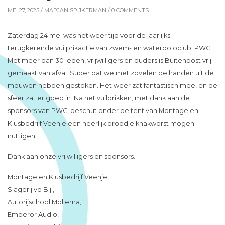
MEI 27, 2025 /
MARJAN SPIJKERMAN
/ 0 COMMENTS
Zaterdag 24 mei was het weer tijd voor de jaarlijks
terugkerende vuilprikactie van zwem- en waterpoloclub PWC.
Met meer dan 30 leden, vrijwilligers en ouders is Buitenpost vrij
gemaakt van afval. Super dat we met zovelen de handen uit de
mouwen hebben gestoken. Het weer zat fantastisch mee, en de
sfeer zat er goed in. Na het vuilprikken, met dank aan de
sponsors van PWC, beschut onder de tent van Montage en
Klusbedrijf Veenje een heerlijk broodje knakworst mogen
nuttigen.
Dank aan onze vrijwilligers en sponsors.
Montage en Klusbedrijf Veenje,
Slagerij vd Bijl,
Autorijschool Mollema,
Emperor Audio,