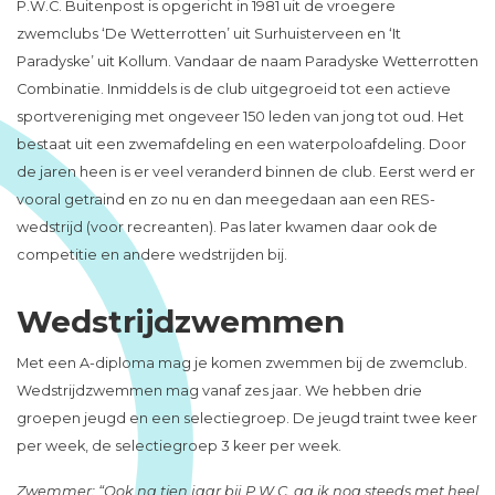
P.W.C. Buitenpost is opgericht in 1981 uit de vroegere
zwemclubs ‘De Wetterrotten’ uit Surhuisterveen en ‘It
Paradyske’ uit Kollum. Vandaar de naam Paradyske Wetterrotten
Combinatie. Inmiddels is de club uitgegroeid tot een actieve
sportvereniging met ongeveer 150 leden van jong tot oud. Het
bestaat uit een zwemafdeling en een waterpoloafdeling. Door
de jaren heen is er veel veranderd binnen de club. Eerst werd er
vooral getraind en zo nu en dan meegedaan aan een RES-
wedstrijd (voor recreanten). Pas later kwamen daar ook de
competitie en andere wedstrijden bij.
Wedstrijdzwemmen
Met een A-diploma mag je komen zwemmen bij de zwemclub.
Wedstrijdzwemmen mag vanaf zes jaar. We hebben drie
groepen jeugd en een selectiegroep. De jeugd traint twee keer
per week, de selectiegroep 3 keer per week.
Zwemmer: “Ook na tien jaar bij P.W.C. ga ik nog steeds met heel