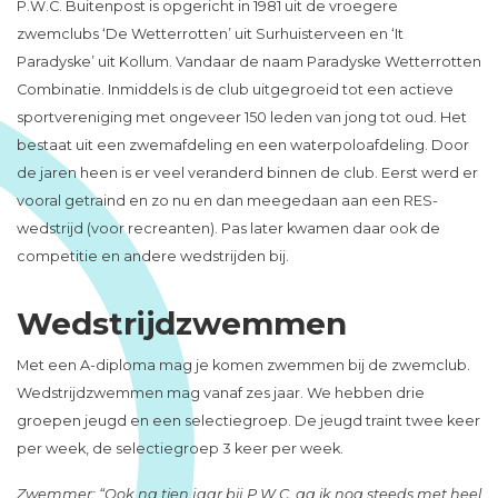
P.W.C. Buitenpost is opgericht in 1981 uit de vroegere
zwemclubs ‘De Wetterrotten’ uit Surhuisterveen en ‘It
Paradyske’ uit Kollum. Vandaar de naam Paradyske Wetterrotten
Combinatie. Inmiddels is de club uitgegroeid tot een actieve
sportvereniging met ongeveer 150 leden van jong tot oud. Het
bestaat uit een zwemafdeling en een waterpoloafdeling. Door
de jaren heen is er veel veranderd binnen de club. Eerst werd er
vooral getraind en zo nu en dan meegedaan aan een RES-
wedstrijd (voor recreanten). Pas later kwamen daar ook de
competitie en andere wedstrijden bij.
Wedstrijdzwemmen
Met een A-diploma mag je komen zwemmen bij de zwemclub.
Wedstrijdzwemmen mag vanaf zes jaar. We hebben drie
groepen jeugd en een selectiegroep. De jeugd traint twee keer
per week, de selectiegroep 3 keer per week.
Zwemmer: “Ook na tien jaar bij P.W.C. ga ik nog steeds met heel