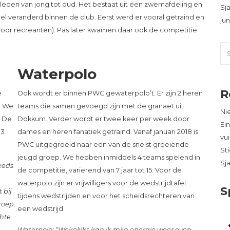
leden van jong tot oud. Het bestaat uit een zwemafdeling en
Sja
el veranderd binnen de club. Eerst werd er vooral getraind en
jun
oor recreanten). Pas later kwamen daar ook de competitie
Waterpolo
R
e
Ook wordt er binnen PWC gewaterpolo’t. Er zijn 2 heren
. We
teams die samen gevoegd zijn met de granaet uit
Ni
. De
Dokkum. Verder wordt er twee keer per week door
Ei
 3
dames en heren fanatiek getraind. Vanaf januari 2018 is
vui
PWC uitgegroeid naar een van de snelst groeiende
St
jeugd groep. We hebben inmiddels 4 teams spelend in
Sja
eeds
de competitie, varierend van 7 jaar tot 15. Voor de
waterpolo zijn er vrijwilligers voor de wedstrijdtafel
S
 bij
tijdens wedstrijden en voor het scheidsrechteren van
roep.
een wedstrijd.
hte
Waterpolo: “Wekelijks kan ik mijn energie weer even