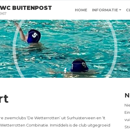
WC BUITENPOST
HOME
INFORMATIE
C
1967
rt
N
Ni
Ei
ere zwemclubs ‘De Wetterrotten’ uit Surhuisterveen en ‘It
vui
Wetterrotten Combinatie. Inmiddels is de club uitgegroeid
St