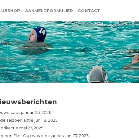
LUBSHOP
AANMELDFORMULIER
CONTACT
ieuwsberichten
euwe caps
januari 25, 2026
nde seizoen actie
juni 18, 2025
lprikactie
mei 27, 2025
iennen Flier Cup was een succes!
juni 27, 2023