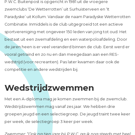
P.W.C. Buitenpost is opgericht in 1981 uit de vroegere
zwemclubs ‘De Wetterrotten’ uit Surhuisterveen en ‘It
Paradyske’ uit Kollum. Vandaar de naam Paradyske Wetterrotten
Combinatie. Inmiddels is de club uitgegroeid tot een actieve
sportvereniging met ongeveer 150 leden van jong tot oud. Het
bestaat uit een zwemafdeling en een waterpoloafdeling. Door
de jaren heen is er veel veranderd binnen de club. Eerst werd er
vooral getraind en zo nu en dan meegedaan aan een RES-
wedstrijd (voor recreanten). Pas later kwamen daar ook de
competitie en andere wedstrijden bij.
Wedstrijdzwemmen
Met een A-diploma mag je komen zwemmen bij de zwemclub.
Wedstrijdzwemmen mag vanaf zes jaar. We hebben drie
groepen jeugd en een selectiegroep. De jeugd traint twee keer
per week, de selectiegroep 3 keer per week.
Zwemmer: “Ook na tien jaar bij P.W.C. ga ik nog steeds met heel